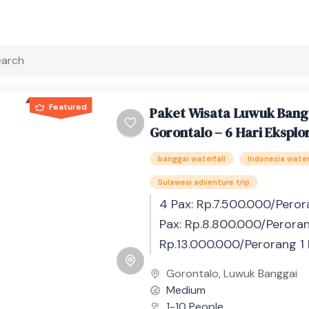
Featured
Paket Wisata Luwuk Bang
Gorontalo – 6 Hari Eksplo
banggai waterfall
Indonesia water
Sulawesi adventure trip
4 Pax: Rp.7.500.000/Peror
Pax: Rp.8.800.000/Peroran
Rp.13.000.000/Perorang 1 
Rp.16.000.000/Perorang Le
Gorontalo
,
Luwuk Banggai
4 orang hubungi admin u
Medium
detail harga. Wisata Luwu
1-10 People