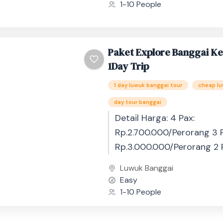
orang hubungi admin untu
1-10 People
harga. Trip 2 hari...
Paket Explore Banggai K
1Day Trip
1 day luwuk banggai tour
cheap lu
day tour banggai
Detail Harga: 4 Pax:
Rp.2.700.000/Perorang 3 P
Rp.3.000.000/Perorang 2 
Rp.3.750.000/Perorang 1 P
Luwuk Banggai
Rp4.250.000/PerorangLebi
Easy
orang hubungi admin untu
1-10 People
harga. Dalam perjalanan On