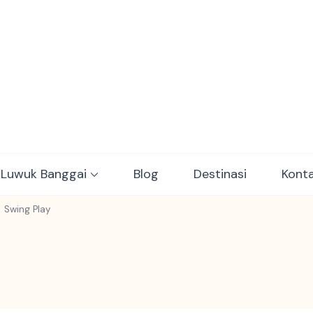
ulawesi Adventure trips
 Luwuk Banggai
Blog
Destinasi
Kont
Swing Play