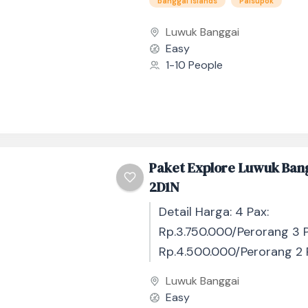
banggai islands
Paisupok
Luwuk Banggai
Easy
1-10 People
Paket Explore Luwuk Ban
2D1N
Detail Harga: 4 Pax:
Rp.3.750.000/Perorang 3 P
Rp.4.500.000/Perorang 2 
Rp.5.550.000/Perorang 1 P
Luwuk Banggai
Rp.6.400.000/PerorangLeb
Easy