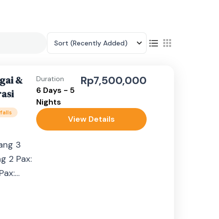
Sort
(Recently Added)
gai &
Rp7,500,000
Duration
6 Days - 5
rasi
Nights
falls
View Details
ang 3
g 2 Pax:
Pax:
bih dari
ntuk
k