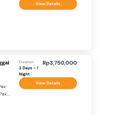
View Details
ggai
Rp3,750,000
Duration
2 Days - 1
Night
View Details
ax:
Pax:
ax:
ih dari 4