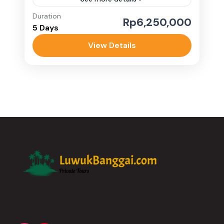
Duration
Rp6,250,000
Banggai Kepulauan
,
Banggai Laut
5 Days
Medium
View Details
1-10 People