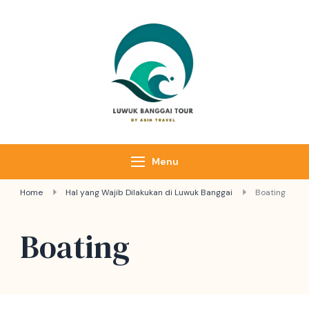
Luwuk Banggai
Tours –
Sulawesi
Adventure trips
Menu
Home
Hal yang Wajib Dilakukan di Luwuk Banggai
Boating
Boating