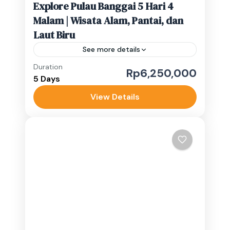
Explore Pulau Banggai 5 Hari 4
Malam | Wisata Alam, Pantai, dan
Laut Biru
See more details
Duration
Rp6,250,000
Banggai Kepulauan
,
Banggai Laut
5 Days
Medium
View Details
1-10 People