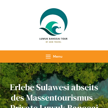
Luwuk Banggai
Tours –
Sulawesi
Adventure trips
Menu
Erlebe Sulawesi abseits
des Massentourismus -
Private Luwuk Banggai