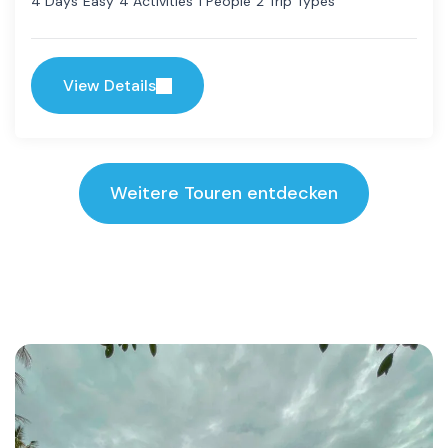
Easy
4 Activities
1 People
2 Trip Types
4 Days
View Details
Weitere Touren entdecken