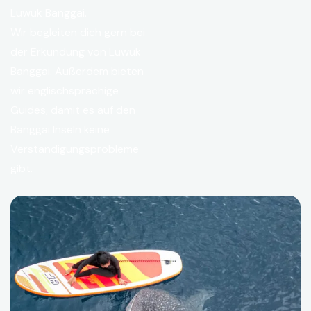
Luwuk Banggai.
Wir begleiten dich gern bei
der Erkundung von Luwuk
Banggai. Außerdem bieten
wir englischsprachige
Guides, damit es auf den
Banggai Inseln keine
Verständigungsprobleme
gibt.