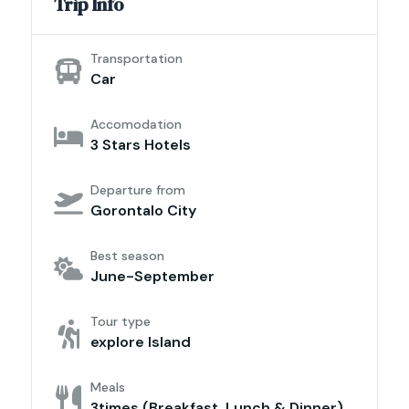
Trip Info
Transportation
Car
Accomodation
3 Stars Hotels
Departure from
Gorontalo City
Best season
June-September
Tour type
explore Island
Meals
3times (Breakfast, Lunch & Dinner)