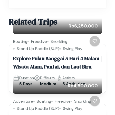
Related Trips
Rp6,250,000
Boating
Freedive
Snorkling
Stand Up Paddle (SUP)
Swing Play
Explore Pulau Banggai 5 Hari 4 Malam |
Wisata Alam, Pantai, dan Laut Biru
Duration
Difficulty
Activity
5 Days
Medium
5 Activities
Rp4,500,000
Adventure
Boating
Freedive
Snorkling
Stand Up Paddle (SUP)
Swing Play