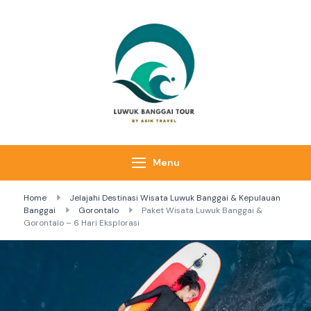
Skip
to
content
Luwuk Banggai
Tours –
Sulawesi
Adventure trips
Menu
Home
Jelajahi Destinasi Wisata Luwuk Banggai & Kepulauan
Banggai
Gorontalo
Paket Wisata Luwuk Banggai &
Gorontalo – 6 Hari Eksplorasi