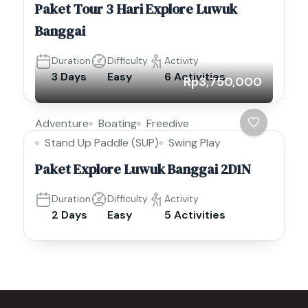
Paket Tour 3 Hari Explore Luwuk
Banggai
Duration
Difficulty
Activity
3 Days
Easy
6 Activities
Rp3,750,000
Adventure
Boating
Freedive
Stand Up Paddle (SUP)
Swing Play
Paket Explore Luwuk Banggai 2D1N
Duration
Difficulty
Activity
2 Days
Easy
5 Activities