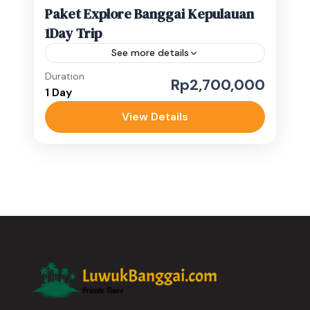
Paket Explore Banggai Kepulauan
1Day Trip
See more details
Duration
1 day luwuk banggai tour
cheap luwuk tour
Rp2,700,000
1 Day
day tour banggai
View Details
Detail Harga: 4 Pax:
Rp.2.700.000/Perorang 3 Pax:
Rp.3.000.000/Perorang 2 Pax:
Rp.3.750.000/Perorang 1 Pax:
Luwuk Banggai
Rp4.250.000/PerorangLebih dari 4 orang
Easy
hubungi admin untuk detail harga. Dalam
1-10 People
perjalanan One...