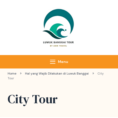
Luwuk Banggai
Tours –
Sulawesi
Adventure trips
Menu
Home
Hal yang Wajib Dilakukan di Luwuk Banggai
City
Tour
City Tour