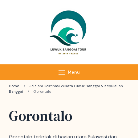
Luwuk Banggai
Tours –
Sulawesi
Adventure trips
Menu
Home
Jelajahi Destinasi Wisata Luwuk Banggai & Kepulauan
Banggai
Gorontalo
Gorontalo
Gorontalo terletak di bagian utara Sulawesi dan