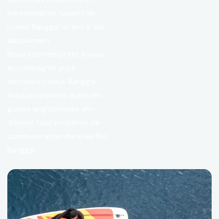
personnalités, faisant de
Luwuk Banggai un lieu à voir
absolument.
Nous sommes prêts à vous
accompagner pour
découvrir Luwuk Banggai.
Nous proposons aussi des
guides anglophones afin
d’éviter tout problème de
communication dans les Îles
Banggai.