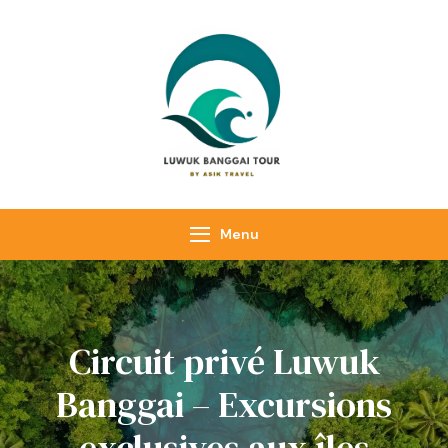
Luwuk Banggai
Tours –
Sulawesi
Adventure trips
Menu
Circuit privé Luwuk
Banggai – Excursions
exclusives aux îles