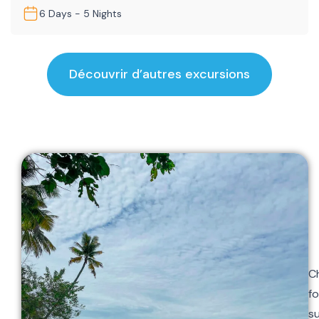
6 Days - 5 Nights
Découvrir d’autres excursions
C
fo
s