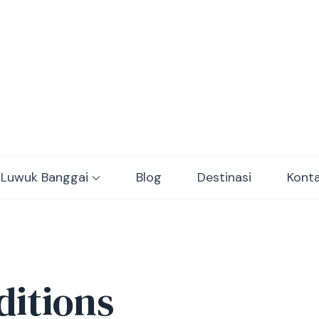
ulawesi Adventure trips
 Luwuk Banggai
Blog
Destinasi
Kont
itions