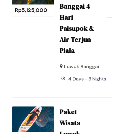
Banggai 4
Rp
5,125,000
Hari –
Paisupok &
Air Terjun
Piala
Luwuk Banggai
4 Days - 3 Nights
Paket
Wisata