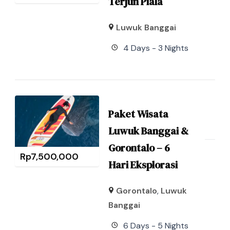
Terjun Piala
Luwuk Banggai
4 Days - 3 Nights
Paket Wisata
Luwuk Banggai &
Gorontalo – 6
Rp
7,500,000
Hari Eksplorasi
Gorontalo
,
Luwuk
Banggai
6 Days - 5 Nights