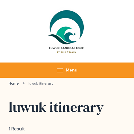
Luwuk Banggai
Tours –
Sulawesi
Adventure trips
Menu
Home
luwuk itinerary
luwuk itinerary
1 Result