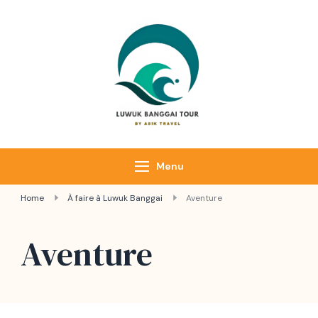
Luwuk Banggai
Tours –
Sulawesi
Adventure trips
Menu
Home
À faire à Luwuk Banggai
Aventure
Aventure