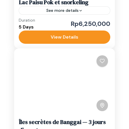
Lac Paisu Pok et snorkeling
See more details
Duration
Ce circuit de 5 jours et 4 nuits aux îles
Rp6,250,000
5 Days
Banggai vous emmène dans deux des
régions les plus belles et encore très
View Details
préservées du...
Luwuk Banggai
Medium
1-10 People
Îles secrètes de Banggai — 3 jours