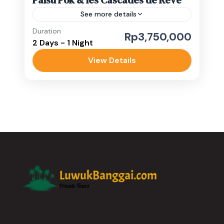
See more details
Duration
Circuit 2 Jours
Paisupok
Rp3,750,000
2 Days - 1 Night
Sulawesi Cascades
Sulawesi Îles
View Details
Partez pour une aventure de 2 jours et 1
nuit afin de découvrir les plus beaux sites
naturels de Luwuk Banggai. Après une
prise en...
Luwuk Banggai
Easy
1-10 People