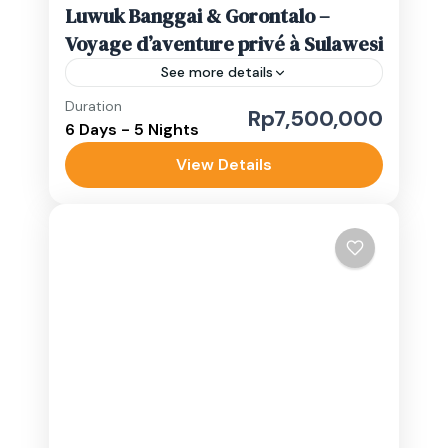
Luwuk Banggai & Gorontalo –
Voyage d’aventure privé à Sulawesi
See more details
Duration
Îles Banggai
sulawesi
Rp7,500,000
6 Days - 5 Nights
Luwuk et les îles Banggai, dans le centre
View Details
de Sulawesi, allient collines verdoyantes,
vie marine foisonnante et riches
traditions locales pour une escapade
Gorontalo
,
Luwuk Banggai
inoubliable. Souvent...
Medium
1-10 People