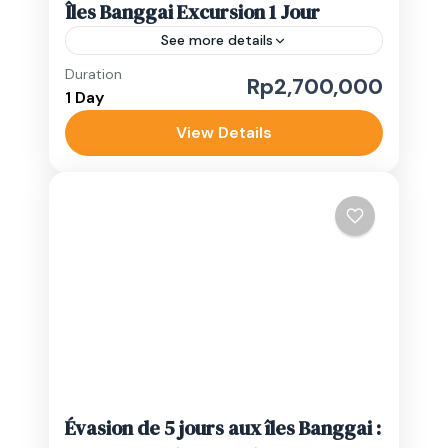
Îles Banggai Excursion 1 Jour
See more details
Duration
Vivez une expérience inoubliable sur les
Rp2,700,000
1 Day
îles Banggai lors de cette aventure d'une
journée complète débutant tôt à 6
View Details
heures du matin. Nous vous
Luwuk Banggai
récupérerons...
Easy
1-10 People
Évasion de 5 jours aux îles Banggai :