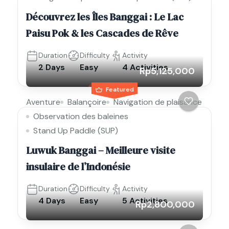
Découvrez les Îles Banggai : Le Lac
Paisu Pok & les Cascades de Rêve
Duration
Difficulty
Activity
2 Days
Easy
4 Activities
Rp5,125,000
Featured
Aventure
Balançoire
Navigation de plaisance
Observation des baleines
Stand Up Paddle (SUP)
Luwuk Banggai – Meilleure visite
insulaire de l’Indonésie
Duration
Difficulty
Activity
4 Days
Easy
5 Activities
Rp2,800,000