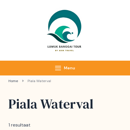
Luwuk Banggai
Tours –
Sulawesi
Adventure trips
Menu
Home
Piala Waterval
Piala Waterval
1 resultaat