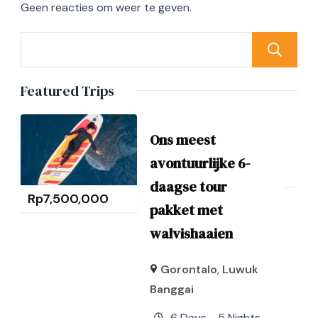
Geen reacties om weer te geven.
Featured Trips
Ons meest
avontuurlijke 6-
daagse tour
Rp
7,500,000
pakket met
walvishaaien
Gorontalo
,
Luwuk
Banggai
6 Days - 5 Nights