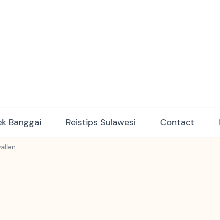
ulawesi Adventure trips
k Banggai
Reistips Sulawesi
Contact
allen