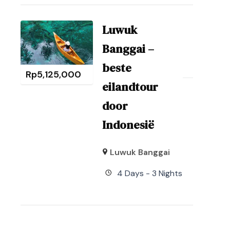
Luwuk
Banggai –
beste
Rp
5,125,000
eilandtour
door
Indonesië
Luwuk Banggai
4 Days - 3 Nights