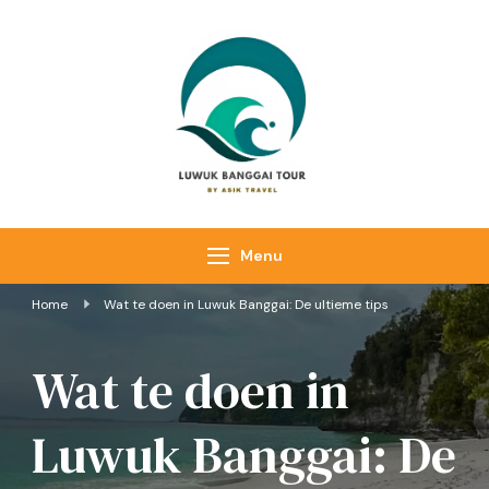
Luwuk Banggai
Tours –
Sulawesi
Adventure trips
Menu
Home
Wat te doen in Luwuk Banggai: De ultieme tips
Wat te doen in
Luwuk Banggai: De