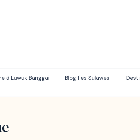
ulawesi Adventure trips
ire à Luwuk Banggai
Blog Îles Sulawesi
Desti
ue