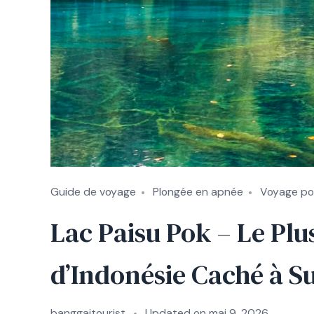
Guide de voyage
Plongée en apnée
Voyage po
Lac Paisu Pok – Le Plu
d’Indonésie Caché à S
banggaitourist
Updated on
mai 9, 2026