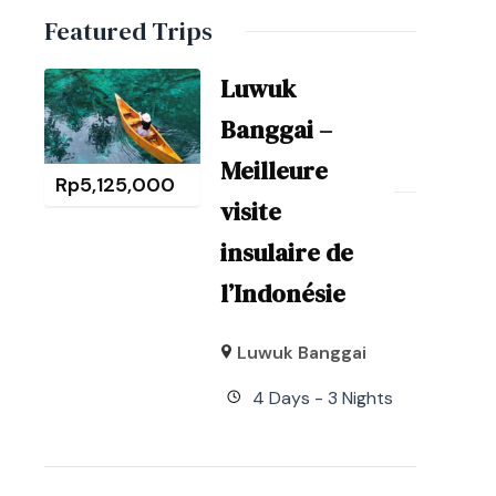
Featured Trips
Luwuk
Banggai –
Meilleure
Rp
5,125,000
visite
insulaire de
l’Indonésie
Luwuk Banggai
4 Days - 3 Nights