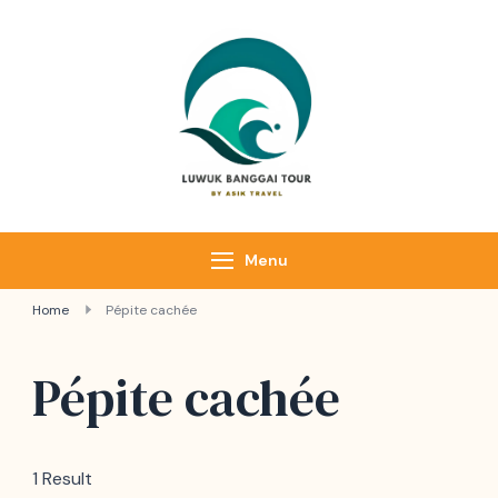
Luwuk Banggai
Tours –
Sulawesi
Adventure trips
Menu
Home
Pépite cachée
Pépite cachée
1 Result