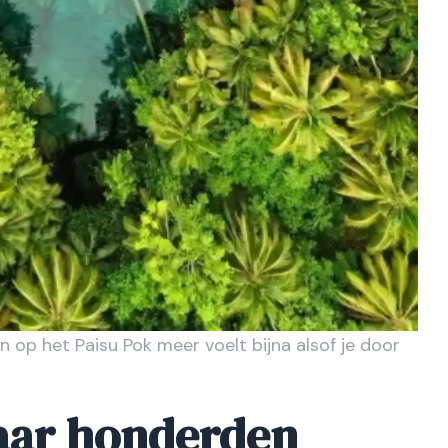
 op het Paisu Pok meer voelt bijna alsof je door
aar honderden