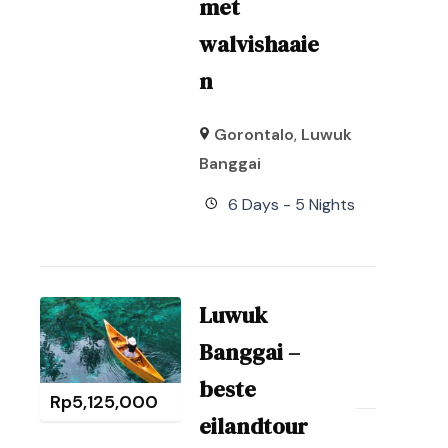
met
walvishaaie
n
Gorontalo
,
Luwuk
Banggai
6 Days - 5 Nights
Luwuk
Banggai –
beste
Rp
5,125,000
eilandtour