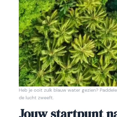
Heb je ooit zulk blauw water gezien? Paddelen
de lucht zweeft.
Jouw startpunt n