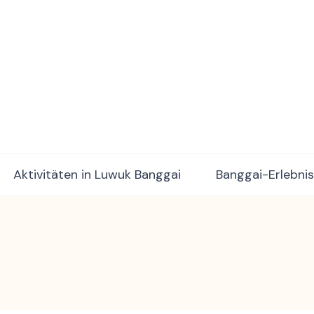
ulawesi Adventure trips
Aktivitäten in Luwuk Banggai
Banggai-Erlebni