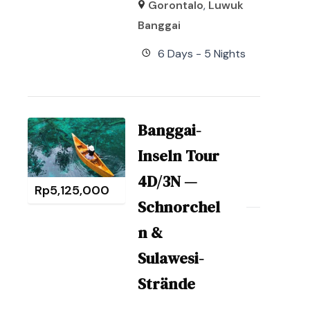
Gorontalo
,
Luwuk
Banggai
6 Days - 5 Nights
Banggai-
Inseln Tour
4D/3N —
Rp
5,125,000
Schnorchel
n &
Sulawesi-
Strände