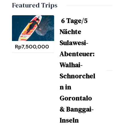
Featured Trips
6 Tage/5
Nächte
Sulawesi-
Rp
7,500,000
Abenteuer:
Walhai-
Schnorchel
n in
Gorontalo
& Banggai-
Inseln