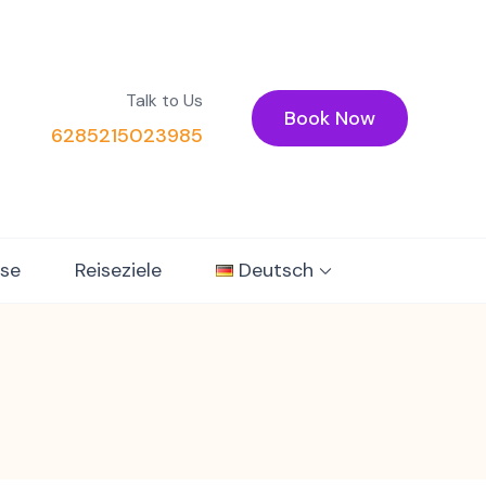
Talk to Us
Book Now
6285215023985
sse
Reiseziele
Deutsch