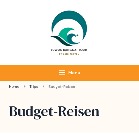
Luwuk Banggai
Tours –
Sulawesi
Adventure trips
Menu
Home
Trips
Budget-Reisen
Budget-Reisen