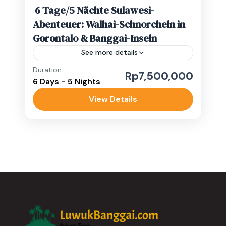
6 Tage/5 Nächte Sulawesi-
Abenteuer: Walhai-Schnorcheln in
Gorontalo & Banggai-Inseln
See more details
Duration
Banggai Inseln
banggai waterfall
Rp7,500,000
6 Days - 5 Nights
boat trip
Bootsausflug
View Details
Indonesia waterfalls
Sulawesi adventure trip
Luwuk Banggai in Zentralsulawesi vereint
üppige Hügel, eine lebendige Meereswelt
und reiche lokale Traditionen zu einem
unvergesslichen Erlebnis. Oft als das „Bali
Gorontalo
,
Luwuk Banggai
von Sulawesi“ bezeichnet,...
Medium
1-10 People