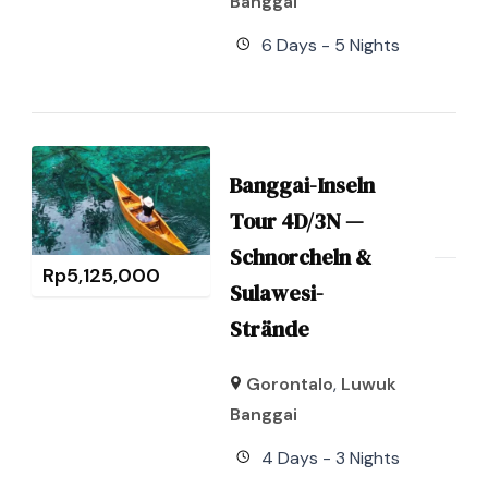
Banggai
6 Days - 5 Nights
Banggai-Inseln
Tour 4D/3N —
Schnorcheln &
Rp
5,125,000
Sulawesi-
Strände
Gorontalo
,
Luwuk
Banggai
4 Days - 3 Nights