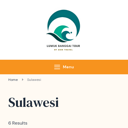
Luwuk Banggai
Tours –
Sulawesi
Adventure trips
Menu
Home
Sulawesi
Sulawesi
6 Results