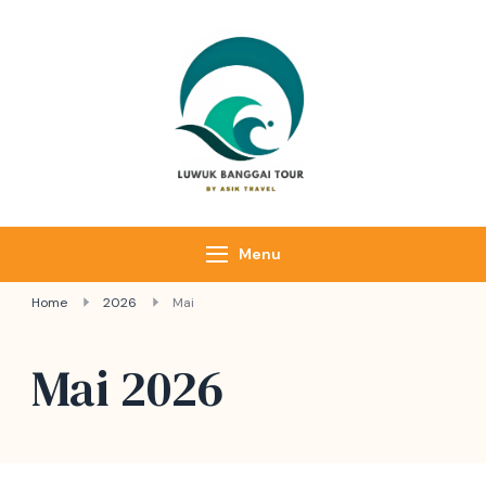
Luwuk Banggai
Tours –
Sulawesi
Adventure trips
Menu
Home
2026
Mai
Mai 2026